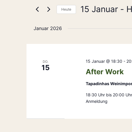
Ansichten,
nach
15 Januar
 - 
H
Navigation
Heute
Veranstaltungen
Schlüsselwort.
Datum
wählen.
Januar 2026
15 Januar @ 18:30
-
20
DO.
15
After Work
Tapadinhas Weinimpo
18:30 Uhr bis 20:00 Uh
Anmeldung