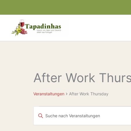
Zum
Inhalt
springen
After Work Thur
Veranstaltungen
Veranstaltungen
After Work Thursday
Veranstaltungen
Bitte
Suche
Schlüsselwort
eingeben.
und
Suche