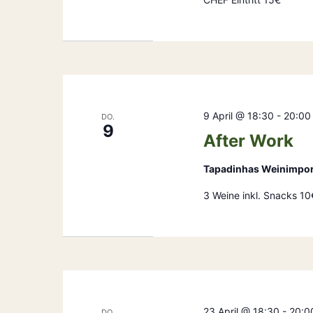
9 April @ 18:30
-
20:00
DO.
9
After Work
Tapadinhas Weinimpo
3 Weine inkl. Snacks 10
23 April @ 18:30
-
20:0
DO.