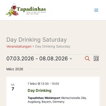
Zum
Inhalt
springen
Day Drinking Saturday
Veranstaltungen
Veranstaltungen
Day Drinking Saturday
07.03.2026
 - 
08.08.2026
Veranstaltun
Veran
Suche
Liste
Suche
Ansic
Datum
März 2026
und
Navig
wählen.
Ansichten,
Navigation
7 März @ 13:30
-
15:00
SA.
7
Day Drinking
Tapadinhas Weinimport
Wertachstraße 29a,
Augsburg, Bayern, Germany