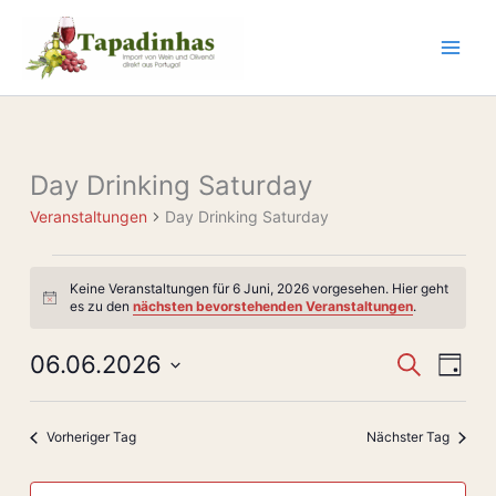
Zum
Inhalt
springen
Day Drinking Saturday
Veranstaltungen
für
Veranstaltungen
Day Drinking Saturday
6
Juni,
2026
Keine Veranstaltungen für 6 Juni, 2026 vorgesehen. Hier geht
Hinweis
es zu den
nächsten bevorstehenden Veranstaltungen
.
06.06.2026
Veranstaltun
Veran
Suche
Tag
Suche
Ansic
Datum
und
Navig
wählen.
Vorheriger Tag
Nächster Tag
Ansichten,
Navigation