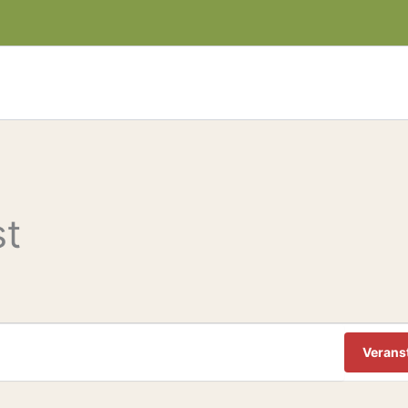
st
Verans