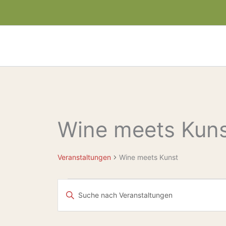
Zum
Inhalt
springen
Wine meets Kun
Veranstaltungen
Veranstaltungen
Wine meets Kunst
Veranstaltungen
Bitte
Suche
Schlüsselwort
eingeben.
und
Suche
Ansichten,