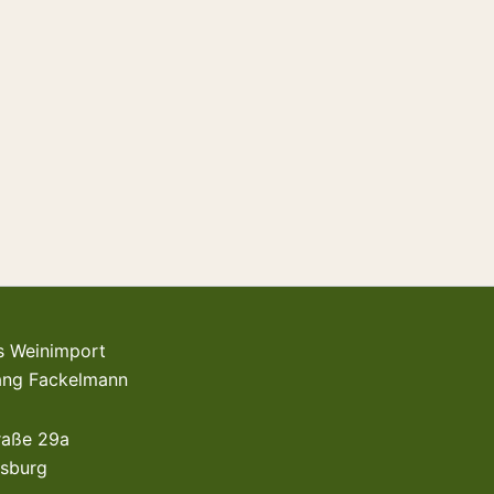
s Weinimport
gang Fackelmann
raße 29a
sburg