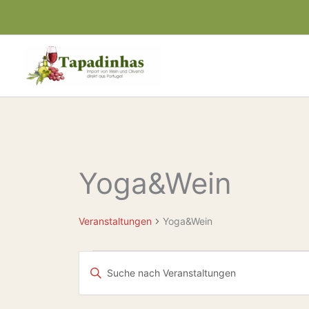
Zum
Inhalt
springen
Yoga&Wein
Veranstaltungen
Veranstaltungen
Yoga&Wein
Veranstaltungen
Bitte
Suche
Schlüsselwort
eingeben.
und
Suche