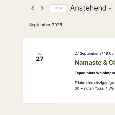
Ansichten,
nach
Anstehend
Navigation
Heute
Veranstaltungen
Schlüsselwort.
Datum
wählen.
September 2026
27 September @ 18:00
SO.
27
Namaste & C
Tapadinhas Weinimpo
Erlebe eine einzigarti
60 Minuten Yoga, 4 Wei