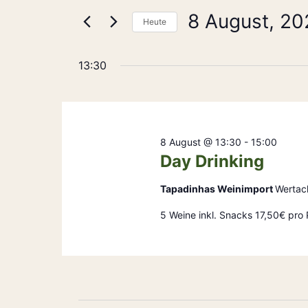
Ansichten,
nach
8 August, 20
Navigation
Heute
Veranstaltungen
Schlüsselwort.
Datum
wählen.
13:30
8 August @ 13:30
-
15:00
Day Drinking
Tapadinhas Weinimport
Wertac
5 Weine inkl. Snacks 17,50€ pro