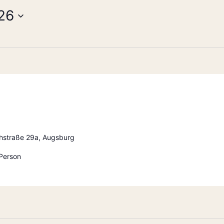
26
hstraße 29a, Augsburg
 Person