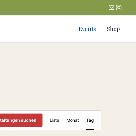
Events
Shop
Veranstaltung
taltungen suchen
Liste
Monat
Tag
Ansichten-
Navigation