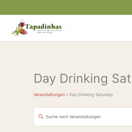
Zum
Inhalt
springen
Day Drinking Sa
Veranstaltungen
für
8
Veranstaltungen
Day Drinking Saturday
August,
2026
Veranstaltungen
Bitte
Suche
Schlüsselwort
eingeben.
und
Suche