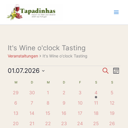
Zum
Inhalt
springen
MONTAG
DIENSTAG
MITTWOCH
DONNERSTAG
FREITAG
SAMSTAG
SONNTAG
It's Wine o'clock Tasting
Veranstaltungen
Veranstaltungen
It's Wine o'clock Tasting
01.07.2026
Veranstaltun
Veran
Suche
Monat
Suche
Ansic
Datum
M
D
M
D
F
S
S
Kalender
und
Navig
wählen.
von
Ansichten,
0
0
0
0
0
1
0
29
30
1
2
3
4
5
Veranstaltungen
Navigation
Veranstaltungen
Veranstaltungen
Veranstaltungen
Veranstaltungen
Veranstaltungen
Veranstaltung
Veranst
0
0
0
0
0
0
0
6
7
8
9
10
11
12
Veranstaltungen
Veranstaltungen
Veranstaltungen
Veranstaltungen
Veranstaltungen
Veranstaltunge
Veransta
0
0
0
0
0
0
0
13
14
15
16
17
18
19
Veranstaltungen
Veranstaltungen
Veranstaltungen
Veranstaltungen
Veranstaltungen
Veranstaltunge
Veransta
0
0
0
0
0
0
0
20
21
22
23
24
25
26